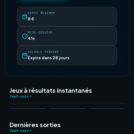
DÉPÔT MINIMUM
8 €
MISE REQUISE
41x
VALABLE PENDANT
Expire dans 28 jours
Jeux à résultats instantanés
Tout voir
The Green
Mermaids
Knight
Millions
Spectra
HOT
Dernières sorties
Tout voir
Super Monopoly