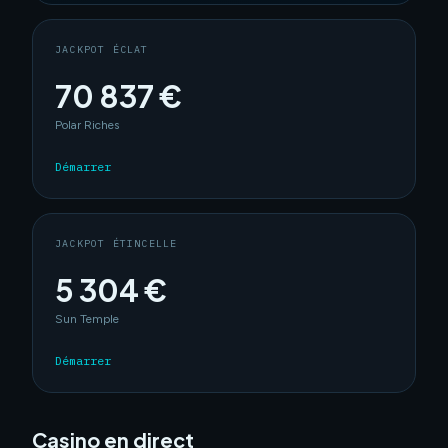
JACKPOT ÉCLAT
70 837 €
Polar Riches
Démarrer
JACKPOT ÉTINCELLE
5 304 €
Sun Temple
Démarrer
Casino en direct