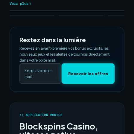
Voir plus
Gold Factory
Abracardabra
40 Super Ho
Encore 34 places
Encore 35 places
16 places libres
LIVE
LIVE
LIVE
Restez dans la lumière
Recevez en avant-première vos bonus exclusifs, les
nouveaux jeux et les alertes de tournois directement
dans votre boîte mail.
Entrez votre e-
Recevoir les offres
mail
APPLICATION MOBILE
Blockspins Casino,