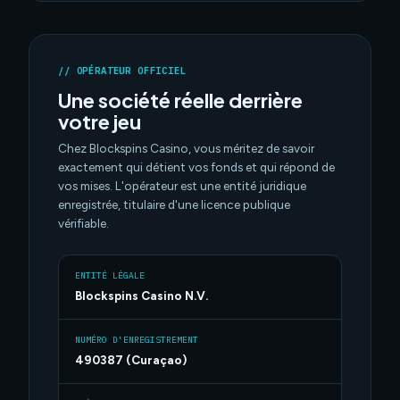
OPÉRATEUR OFFICIEL
Une société réelle derrière
votre jeu
Chez Blockspins Casino, vous méritez de savoir
exactement qui détient vos fonds et qui répond de
vos mises. L'opérateur est une entité juridique
enregistrée, titulaire d'une licence publique
vérifiable.
ENTITÉ LÉGALE
Blockspins Casino N.V.
NUMÉRO D'ENREGISTREMENT
490387 (Curaçao)