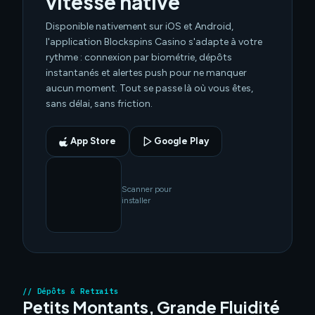
vitesse native
Disponible nativement sur iOS et Android,
l'application Blockspins Casino s'adapte à votre
rythme : connexion par biométrie, dépôts
instantanés et alertes push pour ne manquer
aucun moment. Tout se passe là où vous êtes,
sans délai, sans friction.
App Store
Google Play
Scanner pour
installer
Dépôts & Retraits
Petits Montants, Grande Fluidité