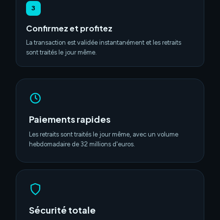
3
Confirmez et profitez
La transaction est validée instantanément et les retraits
sont traités le jour même.
Paiements rapides
Les retraits sont traités le jour même, avec un volume
hebdomadaire de 32 millions d'euros.
Sécurité totale