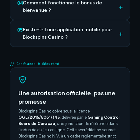
04
Comment fonctionne le bonus de
+
bienvenue ?
05
Existe-t-il une application mobile pour
+
Blockspins Casino ?
Confiance & Sécurité
Une autorisation officielle, pas une
promesse
Blockspins Casino opère sous la licence
OGL/2015/8061/145
, délivrée par le
Gaming Control
Board de Curaçao
, une juridiction de référence dans
l'industrie du jeu en ligne. Cette accréditation soumet
Blockspins Casino N.V. à un cadre réglementaire strict