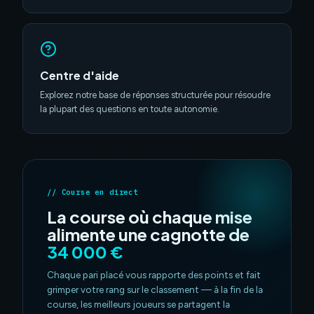
Centre d'aide
Explorez notre base de réponses structurée pour résoudre
la plupart des questions en toute autonomie.
Course en direct
La course où chaque mise
alimente une cagnotte de
34 000 €
Chaque pari placé vous rapporte des points et fait
grimper votre rang sur le classement — à la fin de la
course, les meilleurs joueurs se partagent la