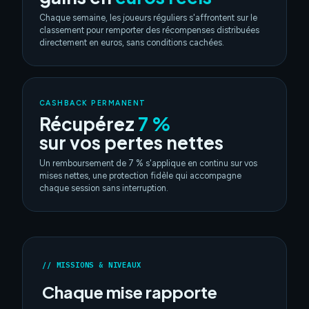
Chaque semaine, les joueurs réguliers s'affrontent sur le
classement pour remporter des récompenses distribuées
directement en euros, sans conditions cachées.
CASHBACK PERMANENT
Récupérez
7 %
sur vos pertes nettes
Un remboursement de 7 % s'applique en continu sur vos
mises nettes, une protection fidèle qui accompagne
chaque session sans interruption.
MISSIONS & NIVEAUX
Chaque mise rapporte